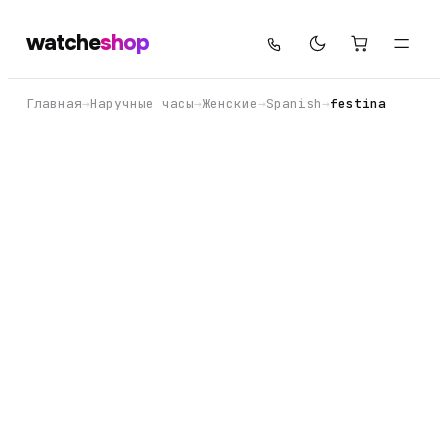
watche
shop
Главная
→
Наручные часы
→
Женские
→
Spanish
→
festina