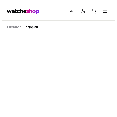
watche
shop
Главная
→
Подарки