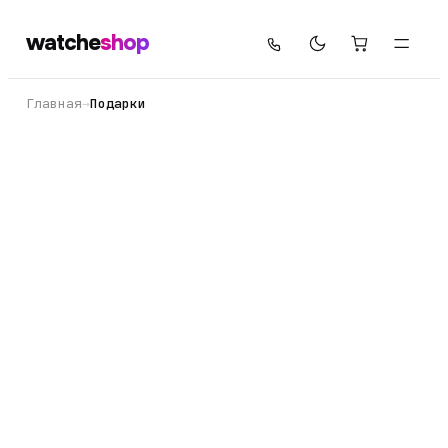
watche
shop
Главная
→
Подарки