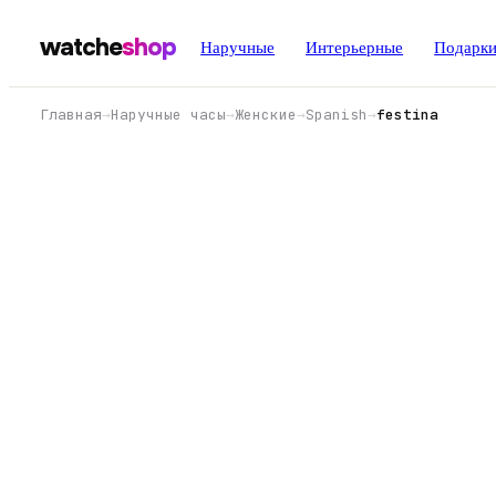
watche
shop
Наручные
Интерьерные
Подарк
Главная
→
Наручные часы
→
Женские
→
Spanish
→
festina