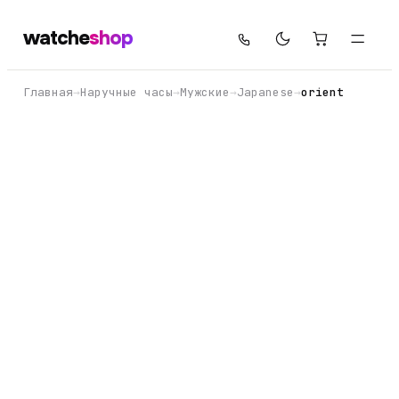
watche
shop
Главная
→
Наручные часы
→
Мужские
→
Japanese
→
orient