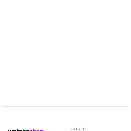
29 900 ₽
Арт.
RA-AA0C05L19B
29 900 ₽
Арт.
RA-AC0F07S10B
33 900 ₽
КАТАЛОГ