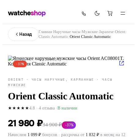
watche
shop
Главная
›
Наручные часы
›
Мужские
›
Japanese
›
Orient
›
Назад
Classic Automatic
›
Orient Classic Automatic
АРТИКУЛ ·
AC08001T
−
37
%
ORIENT
·
ЧАСЫ НАРУЧНЫЕ, КАРМАННЫЕ
·
ЧАСЫ
МУЖСКИЕ
Orient Classic Automatic
4.8
·
4
отзыва
·
В наличии
★★★★★
21 980 ₽
34 900 ₽
−
37
%
Начислим
1 099
₽
бонусов · рассрочка от
1 832
₽
в месяц на 12