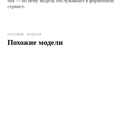
чек — по нему модель обслуживают в фирменном
сервисе.
ПОХОЖИЕ МОДЕЛИ
Похожие модели
Арт.
RA-AC0F06L10B
29 900 ₽
Арт.
RA-AC0F05B10B