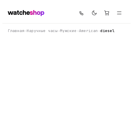
watche
shop
Главная
→
Наручные часы
→
Мужские
→
American
→
diesel