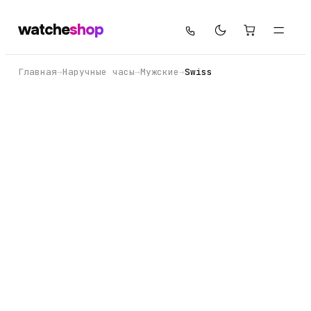
watche
shop
Главная
→
Наручные часы
→
Мужские
→
Swiss