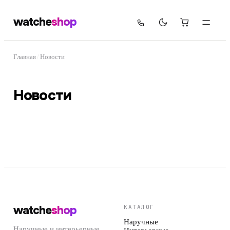
watche
shop
Главная
/
Новости
Новости
watche
shop
КАТАЛОГ
Наручные
Наручные и интерьерные