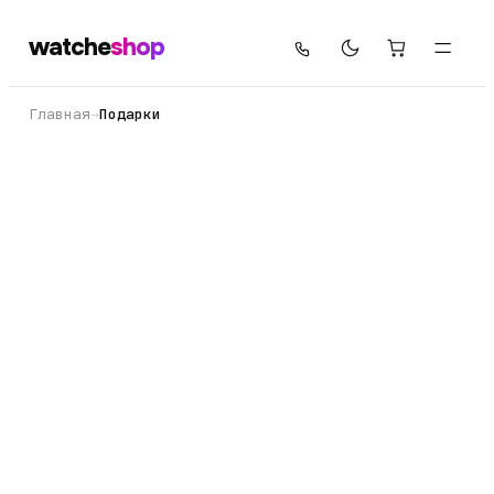
watche
shop
Главная
→
Подарки