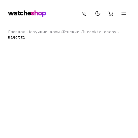
watche
shop
Главная
→
Наручные часы
→
Женские
→
Tureckie-chasy
→
bigotti