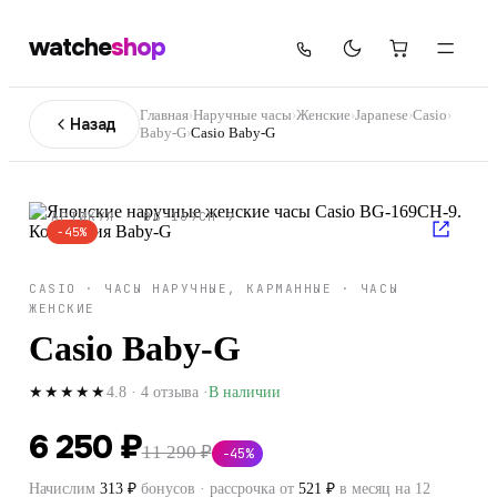
watche
shop
Главная
›
Наручные часы
›
Женские
›
Japanese
›
Casio
›
Назад
Baby-G
›
Casio Baby-G
АРТИКУЛ ·
BG-169CH-9
−
45
%
CASIO
·
ЧАСЫ НАРУЧНЫЕ, КАРМАННЫЕ
·
ЧАСЫ
ЖЕНСКИЕ
Casio Baby-G
4.8
·
4
отзыва
·
В наличии
★★★★★
6 250 ₽
11 290 ₽
−
45
%
Начислим
313
₽
бонусов · рассрочка от
521
₽
в месяц на 12