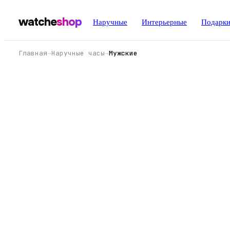
watche
shop
Наручные
Интерьерные
Подарк
Главная
→
Наручные часы
→
Мужские