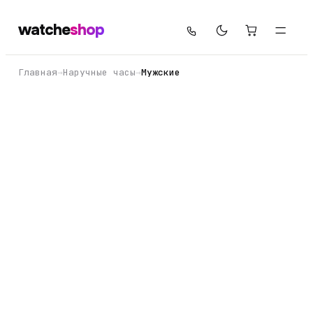
watche
shop
Главная
→
Наручные часы
→
Мужские