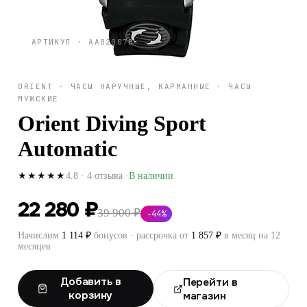
АРТИКУЛ ·
AA02007B
ORIENT
·
ЧАСЫ НАРУЧНЫЕ, КАРМАННЫЕ
·
ЧАСЫ
МУЖСКИЕ
Orient Diving Sport
Automatic
4.8
·
4
отзыва
·
В наличии
★★★★★
22 280 ₽
39 900 ₽
−
44
%
Начислим
1 114
₽
бонусов · рассрочка от
1 857
₽
в месяц на 12
месяцев
Добавить в
Перейти в
корзину
магазин