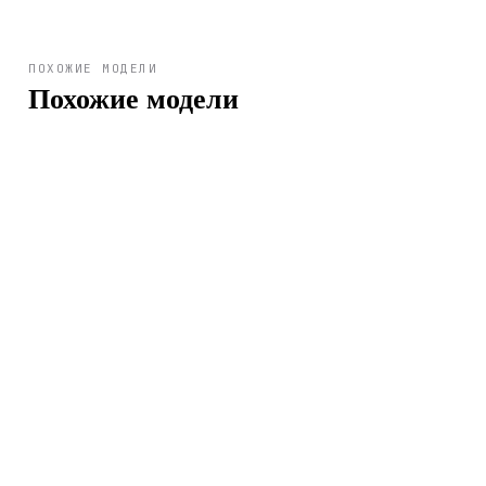
ПОХОЖИЕ МОДЕЛИ
Похожие модели
Арт.
RA-AC0F06L10B
29 900 ₽
Арт.
RA-AC0F05B10B
29 900 ₽