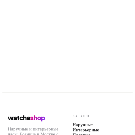
Арт.
RA-AA0C05L19B
29 900 ₽
Арт.
RA-AC0F07S10B
33 900 ₽
watche
shop
КАТАЛОГ
Наручные
Наручные и интерьерные
Интерьерные
часы. Розница в Москве с
Подарки