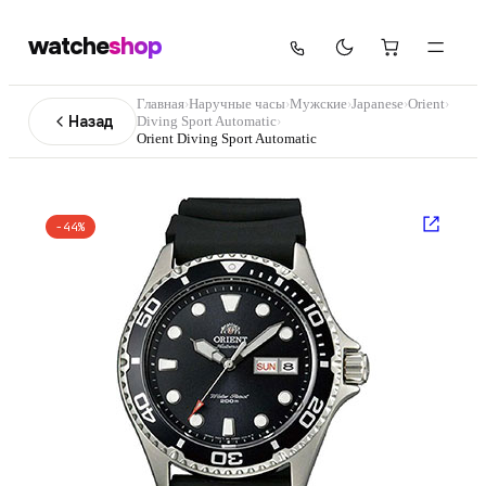
watche
shop
Главная
›
Наручные часы
›
Мужские
›
Japanese
›
Orient
›
Назад
Diving Sport Automatic
›
Orient Diving Sport Automatic
−
44
%