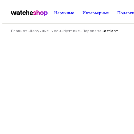
watche
shop
Наручные
Интерьерные
Подарк
Главная
→
Наручные часы
→
Мужские
→
Japanese
→
orient