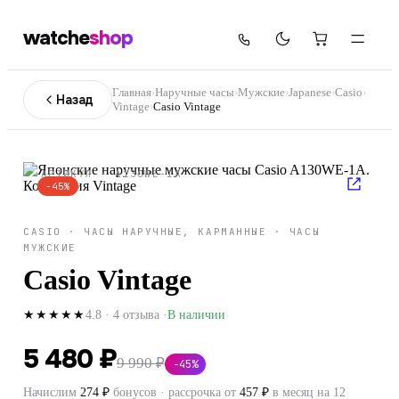
watche
shop
Главная
›
Наручные часы
›
Мужские
›
Japanese
›
Casio
›
Назад
Vintage
›
Casio Vintage
АРТИКУЛ ·
A130WE-1A
−
45
%
CASIO
·
ЧАСЫ НАРУЧНЫЕ, КАРМАННЫЕ
·
ЧАСЫ
МУЖСКИЕ
Casio Vintage
4.8
·
4
отзыва
·
В наличии
★★★★★
5 480 ₽
9 990 ₽
−
45
%
Начислим
274
₽
бонусов · рассрочка от
457
₽
в месяц на 12