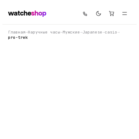
watche
shop
Главная
→
Наручные часы
→
Мужские
→
Japanese
→
casio
→
pro-trek