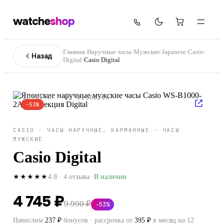
watche
shop
Главная
›
Наручные часы
›
Мужские
›
Japanese
›
Casio
›
Назад
Digital
›
Casio Digital
АРТИКУЛ ·
WS-B1000-2A
−
53
%
CASIO
·
ЧАСЫ НАРУЧНЫЕ, КАРМАННЫЕ
·
ЧАСЫ
МУЖСКИЕ
Casio Digital
4.8
·
4
отзыва
·
В наличии
★★★★★
4 745 ₽
9 990 ₽
−
53
%
Начислим
237
₽
бонусов · рассрочка от
395
₽
в месяц на 12