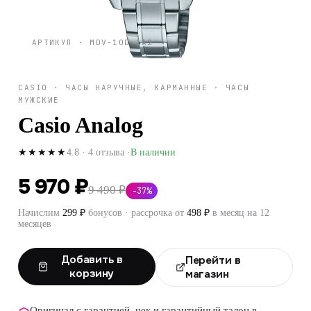
АРТИКУЛ ·
MDV-10D-1A2
CASIO
·
ЧАСЫ НАРУЧНЫЕ, КАРМАННЫЕ
·
ЧАСЫ
МУЖСКИЕ
Casio Analog
4.8
·
4
отзыва
·
В наличии
★★★★★
5 970 ₽
9 490 ₽
−
37
%
Начислим
299
₽
бонусов · рассрочка от
498
₽
в месяц на 12
месяцев
Добавить в
Перейти в
корзину
магазин
Оригинал с гарантией, чек и гарантийный талон в