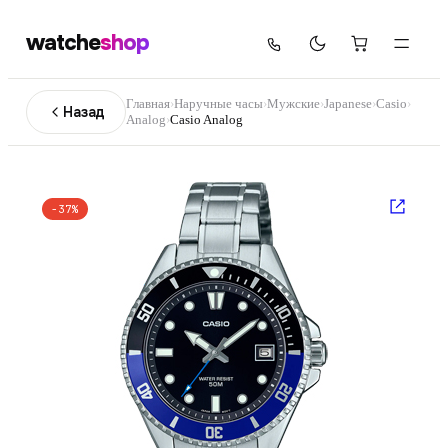
watche
shop
Главная
›
Наручные часы
›
Мужские
›
Japanese
›
Casio
›
Назад
Analog
›
Casio Analog
−
37
%