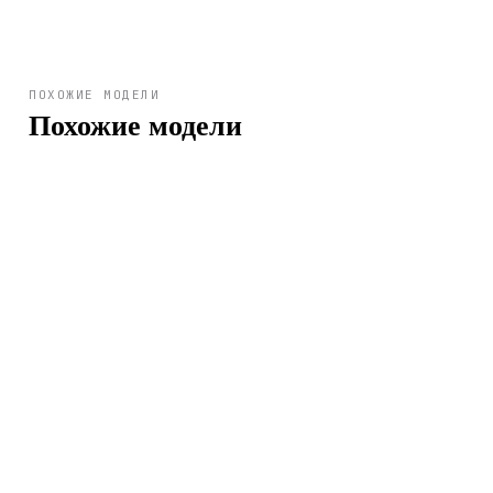
ПОХОЖИЕ МОДЕЛИ
Похожие модели
Арт.
MQ-27-1B
2 990 ₽
Арт.
MQ-24-7B
2 790 ₽