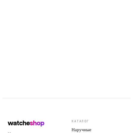
Арт.
MQ-24-1B3
1 890 ₽
Арт.
LQ-142-7B
1 990 ₽
watche
shop
КАТАЛОГ
Наручные