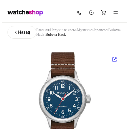
watche
shop
Главная
›
Наручные часы
›
Мужские
›
Japanese
›
Bulova
›
Назад
Hack
›
Bulova Hack