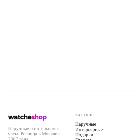
Арт.
97P166
Арт.
96L330
watche
shop
КАТАЛОГ
Наручные
Наручные и интерьерные
Интерьерные
часы. Розница в Москве с
Подарки
2007 года.
Бренды