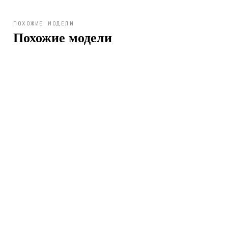
ПОХОЖИЕ МОДЕЛИ
Похожие модели
Арт.
96B469
39 400 ₽
Арт.
96B149