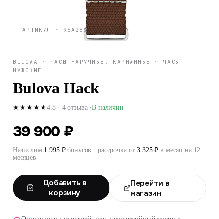
АРТИКУЛ ·
96A282
BULOVA
·
ЧАСЫ НАРУЧНЫЕ, КАРМАННЫЕ
·
ЧАСЫ
МУЖСКИЕ
Bulova Hack
4.8
·
4
отзыва
·
В наличии
★★★★★
39 900 ₽
Начислим
1 995
₽
бонусов · рассрочка от
3 325
₽
в месяц на 12
месяцев
Добавить в
Перейти в
корзину
магазин
Оригинал с гарантией, чек и гарантийный талон в