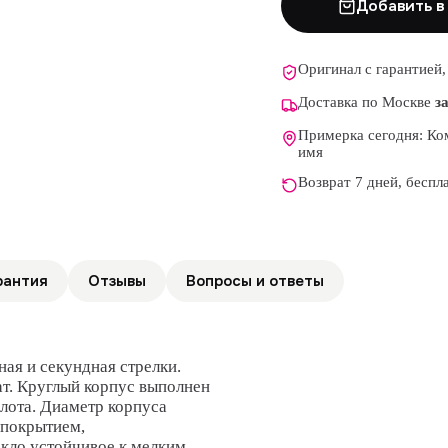
Добавить в
Оригинал с гарантией,
Доставка по Москве
з
Примерка сегодня: Ком
имя
Возврат 7 дней, беспл
рантия
Отзывы
Вопросы и ответы
ая и секундная стрелки.
ат. Круглый корпус выполнен
олота. Диаметр корпуса
 покрытием,
кло устойчивое к мелким