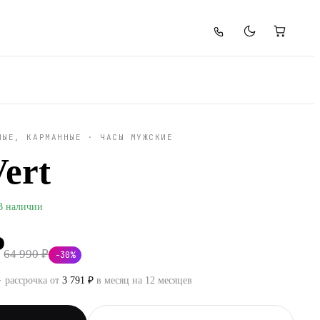
НЫЕ, КАРМАННЫЕ
·
ЧАСЫ МУЖСКИЕ
Vert
В наличии
₽
64 990 ₽
−
30
%
· рассрочка от
3 791
₽
в месяц на 12 месяцев