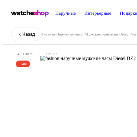
watche
shop
Наручные
Интерьерные
Подарк
Назад
Главная
›
Наручные часы
›
Мужские
›
American
›
Diesel
›
Ver
АРТИКУЛ ·
DZ2186
−
30
%