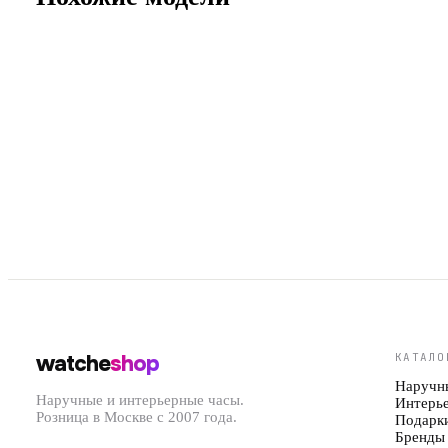
Арт.
DZ2172
Арт.
DZ4569
29 990 ₽
3
watche
shop
КАТАЛО
Наручн
Наручные и интерьерные часы.
Интерь
Розница в Москве с 2007 года.
Подарк
Бренды