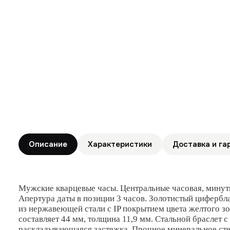
Описание
Характеристики
Доставка и га
Мужские кварцевые часы. Центральные часовая, минутн
Апертура даты в позиции 3 часов. Золотистый цифербл
из нержавеющей стали с IP покрытием цвета желтого з
составляет 44 мм, толщина 11,9 мм. Стальной браслет с
раскладывающаяся застежка. Прочное минеральное сте