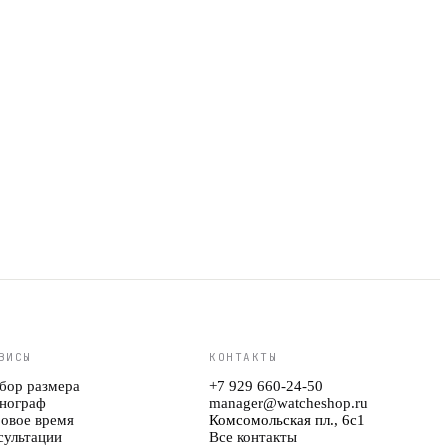
Арт.
DZ2195
33 790 ₽
ВИСЫ
КОНТАКТЫ
бор размера
+7 929 660-24-50
нограф
manager@watcheshop.ru
овое время
Комсомольская пл., 6с1
сультации
Все контакты