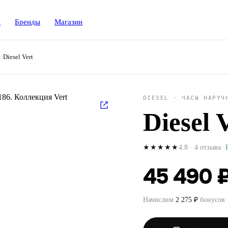
и
Бренды
Магазин
t
›
Diesel Vert
DIESEL
·
ЧАСЫ НАРУЧ
Diesel 
4.8
·
4
отзыва
·
★★★★★
45 490 
Начислим
2 275
₽
бонусов 