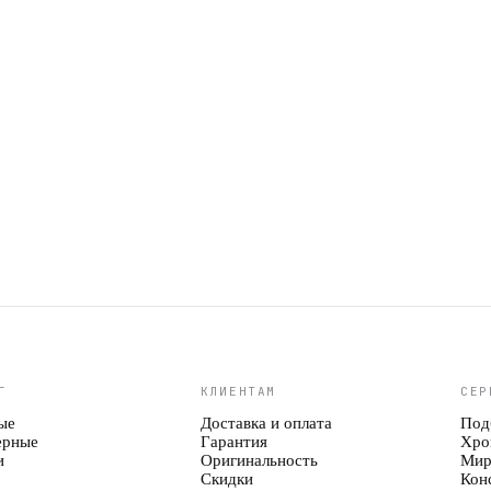
Арт.
DZ1437
2 990 ₽
Г
КЛИЕНТАМ
СЕР
ые
Доставка и оплата
Под
ерные
Гарантия
Хро
и
Оригинальность
Мир
Скидки
Кон