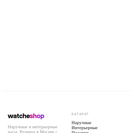
Арт.
625-687
Арт.
625-686
watche
shop
КАТАЛОГ
Наручные
Наручные и интерьерные
Интерьерные
часы. Розница в Москве с
Подарки