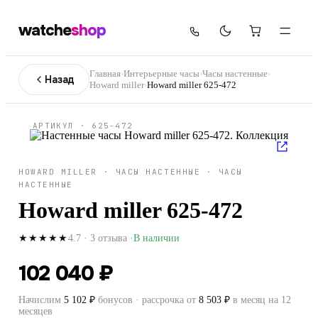
watche
shop
Главная
›
Интерьерные часы
›
Часы настенные
›
Назад
Howard miller
›
Howard miller 625-472
АРТИКУЛ ·
625-472
HOWARD MILLER
·
ЧАСЫ НАСТЕННЫЕ
·
ЧАСЫ
НАСТЕННЫЕ
Howard miller 625-472
4.7
·
3
отзыва
·
В наличии
★★★★★
102 040 ₽
Начислим
5 102
₽
бонусов · рассрочка от
8 503
₽
в месяц на 12
месяцев